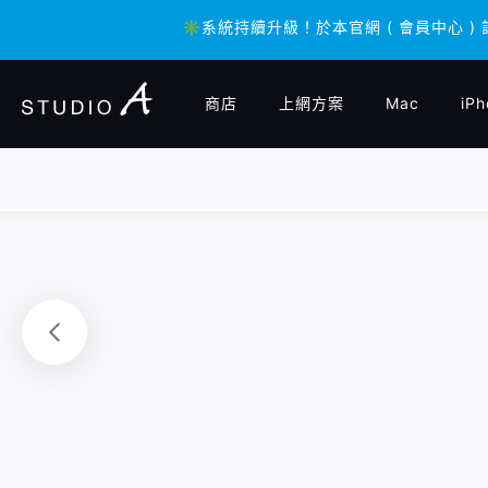
✳️系統持續升級！於本官網 ( 會員中心 )
✳️系統持續升級！於本官網 ( 會員中心 )
商店
上網方案
Mac
iPh