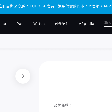
 註冊及綁定 您的 STUDIO A 會員，通用於實體門市 / 本官網 /
 註冊及綁定 您的 STUDIO A 會員，通用於實體門市 / 本官網 /
one
iPad
Watch
周邊配件
ARpedia
品牌名稱 :