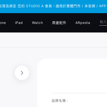
 註冊及綁定 您的 STUDIO A 會員，通用於實體門市 / 本官網 /
 註冊及綁定 您的 STUDIO A 會員，通用於實體門市 / 本官網 /
one
iPad
Watch
周邊配件
ARpedia
品牌名稱 :