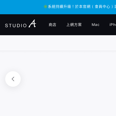
✳️系統持續升級！於本官網 ( 會員中心 )
✳️系統持續升級！於本官網 ( 會員中心 )
商店
上網方案
Mac
iPh