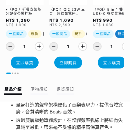
•〈PQI〉折疊支架藍
〈PQI〉Qi2 23W 三
〈PQI〉5 in 1 雙
牙鍵盤帶觸控板
合一無線充電座
USB-C 多功能集線器
(WCC2302)
（限量加贈｜U988
NT$ 1,290
NT$ 1,690
NT$ 990
class 10 Micro SD
NT$ 1,990
NT$ 2,590
NT$ 1,680
記憶卡 64GB，附 S
轉卡）
一般商品
現折
優惠加購
一般商品
現折
優惠加購
一般商品
贈品
1
1
1
立即購買
立即購買
立即購買
產品介紹
購物須知
退貨須知
量身打造的聲學架構優化了音樂表現力，提供音域寬
廣，音質清晰的 Beats 音效。
透過雙層驅動單體設計，在整體頻率弧線上將細微失
真減至最低，帶來毫不妥協的精準高保真音色。