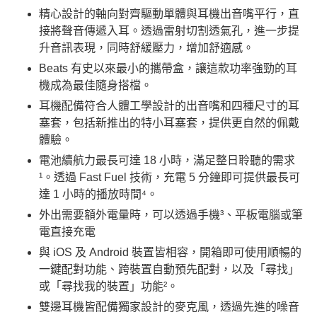
精心設計的軸向對齊驅動單體與耳機出音嘴平行，直
接將聲音傳遞入耳。透過雷射切割透氣孔，進一步提
升音訊表現，同時舒緩壓力，增加舒適感。
Beats 有史以來最小的攜帶盒，讓這款功率強勁的耳
機成為最佳隨身搭檔。
耳機配備符合人體工學設計的出音嘴和四種尺寸的耳
塞套，包括新推出的特小耳塞套，提供更自然的佩戴
體驗。
電池續航力最長可達 18 小時，滿足整日聆聽的需求
¹。透過 Fast Fuel 技術，充電 5 分鐘即可提供最長可
達 1 小時的播放時間⁴。
外出需要額外電量時，可以透過手機³、平板電腦或筆
電直接充電
與 iOS 及 Android 裝置皆相容，開箱即可使用順暢的
一鍵配對功能、跨裝置自動預先配對，以及「尋找」
或「尋找我的裝置」功能²。
雙邊耳機皆配備獨家設計的麥克風，透過先進的噪音