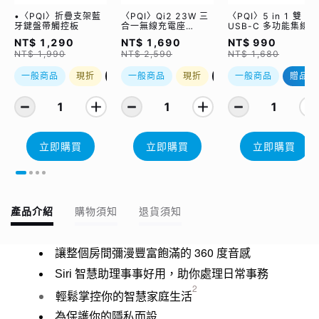
•〈PQI〉折疊支架藍
〈PQI〉Qi2 23W 三
〈PQI〉5 in 1 雙
牙鍵盤帶觸控板
合一無線充電座
USB-C 多功能集線器
(WCC2302)
（限量加贈｜U988
NT$ 1,290
NT$ 1,690
NT$ 990
class 10 Micro SD
NT$ 1,990
NT$ 2,590
NT$ 1,680
記憶卡 64GB，附 S
轉卡）
一般商品
現折
優惠加購
一般商品
現折
優惠加購
一般商品
贈品
1
1
1
立即購買
立即購買
立即購買
產品介紹
購物須知
退貨須知
360
讓整個房間彌漫豐富飽滿的
度音感
Siri
智慧助理事事好用，助你處理日常事務
2
輕鬆掌控你的智慧家庭生活
為保護你的隱私而設