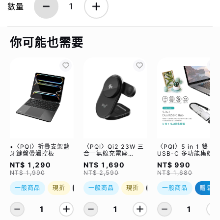
數量
1
你可能也需要
•〈PQI〉折疊支架藍
〈PQI〉Qi2 23W 三
〈PQI〉5 in 1 雙
牙鍵盤帶觸控板
合一無線充電座
USB-C 多功能集線器
(WCC2302)
（限量加贈｜U988
NT$ 1,290
NT$ 1,690
NT$ 990
class 10 Micro SD
NT$ 1,990
NT$ 2,590
NT$ 1,680
記憶卡 64GB，附 S
轉卡）
一般商品
現折
優惠加購
一般商品
現折
優惠加購
一般商品
贈品
1
1
1