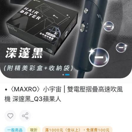
•〈MAXRO〉小宇宙 | 雙電壓摺疊高速吹風
機 深邃黑_Q3蘋果人
一般商品
現折
滿1000元（含以上），免運費100元