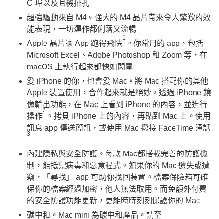
C 埠以及耳機插孔
超強驅動來自 M4。強大的 M4 晶片帶來令人驚歎的效
能表現，一切運作都俐落又流暢
1
Apple 晶片讓 App 跑得飛快
。你常用的 app，包括
Microsoft Excel、Adobe Photoshop 和 Zoom 等，在
macOS 上執行起來都快如閃電
愛 iPhone 的你，也會愛 Mac。將 Mac 搭配你的其他
Apple 裝置使用，合作起來就是絕妙。透過 iPhone 鏡
像輸出功能，在 Mac 上看到 iPhone 的內容，並進行
2
操作
。拷貝 iPhone 上的內容，再貼到 Mac 上。使用
訊息 app 傳送簡訊，或使用 Mac 撥接 FaceTime 通話
3
內建隱私與安全防護。每款 Mac都搭載完善的防護機
制，能抵禦病毒和惡意程式。如果你的 Mac 遺失或遭
竊，「尋找」 app 可助你找回裝置。檔案保險箱可確
保你的檔案經過加密，他人無法取用。而免額外付費
的安全防護功能更新，更能時時刻刻保護你的 Mac
碳中和。Mac mini 為碳中和產品。請至