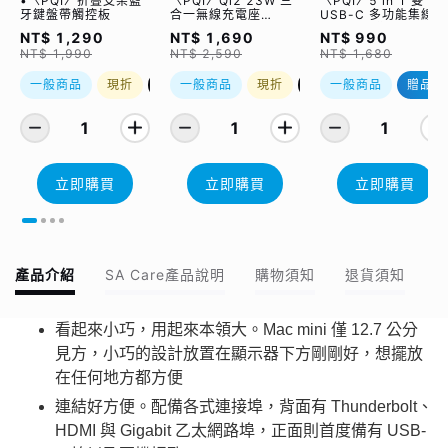
•〈PQI〉折疊支架藍
〈PQI〉Qi2 23W 三
〈PQI〉5 in 1 雙
牙鍵盤帶觸控板
合一無線充電座
USB-C 多功能集線器
(WCC2302)
（限量加贈｜U988
NT$ 1,290
NT$ 1,690
NT$ 990
class 10 Micro SD
NT$ 1,990
NT$ 2,590
NT$ 1,680
記憶卡 64GB，附 S
轉卡）
一般商品
現折
優惠加購
一般商品
現折
優惠加購
一般商品
贈品
1
1
1
立即購買
立即購買
立即購買
產品介紹
SA Care產品說明
購物須知
退貨須知
看起來小巧，用起來本領大。Mac mini 僅 12.7 公分
見方，小巧的設計放置在顯示器下方剛剛好，想擺放
在任何地方都方便
連結好方便。配備各式連接埠，背面有 Thunderbolt、
HDMI 與 Gigabit 乙太網路埠，正面則首度備有 USB-