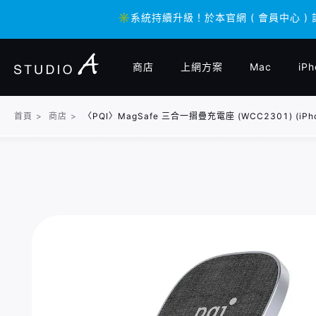
✳️系統持續升級！於本官網 ( 會員中心 )
✳️系統持續升級！於本官網 ( 會員中心 )
商店
上網方案
Mac
iPh
首頁
>
商店
>
〈PQI〉MagSafe 三合一摺疊充電座 (WCC2301) (iPho