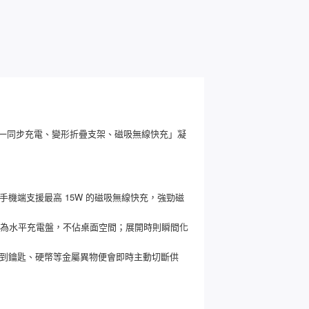
「三合一同步充電、變形折疊支架、磁吸無線快充」凝
。手機端支援最高 15W 的磁吸無線快充，強勁磁
。
為水平充電盤，不佔桌面空間；展開時則瞬間化
測到鑰匙、硬幣等金屬異物便會即時主動切斷供