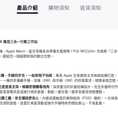
產品介紹
購物須知
退貨須知
15W 萬用三合一行動工作站
pple Watch、藍牙耳機各自準備充電頭嗎？PQI WCC2301 完美將
，還給您一個極簡俐落的數位空間。
機、耳機、手錶同步充，一貼即吸不怕掉：
專為 Apple 生態圈與主流無線設備打造
。一機同步兼顧手機、耳機（5W）與手錶（3W）的供電需求，精簡桌面空間
盤也是垂直支架，解鎖舒適觀看視角：
採用靈活的折疊結構設計。完全折疊時可作
垂直瀏覽訊息或進行視訊會議，都能一邊充電一邊享受最佳視覺體驗。
體級防護工藝，安全穩固更安心：
內建高靈敏度的異物檢測（FOD）機制，一旦偵
防滑防磨墊，放置於桌面滑動或操作手機時依然穩如泰山、不易亂動。