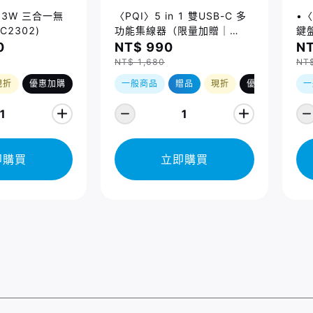
 23W 三合一無
〈PQI〉5 in 1 雙USB-C 多
•〈
C2302)
功能集線器（限量加贈｜
鍵盤
U988 class 10 Micro SD
14
0
NT$ 990
NT
記憶卡 64GB，附 SD 轉卡）
Ma
NT$ 1,680
NT
(2
現折
優惠加購
一般商品
贈品
現折
優惠加購
一
1
1
即購買
立即購買