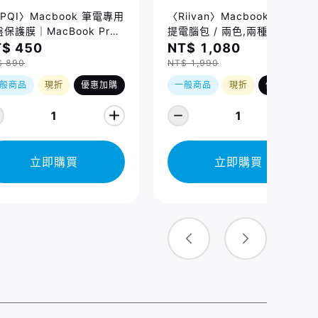
PQI〉Macbook 筆電專用
〈Riivan〉Macbook 防震手
保護膜｜MacBook Pro
提電腦包 / 兩色,兩種規格
/16吋 (2021-2026)、
$ 450
NT$ 1,080
cBook Air 13/15吋
$ 890
NT$ 1,990
026) 適用
般商品
現折
優惠加購
一般商品
現折
優惠加購
1
1
立即購買
立即購買