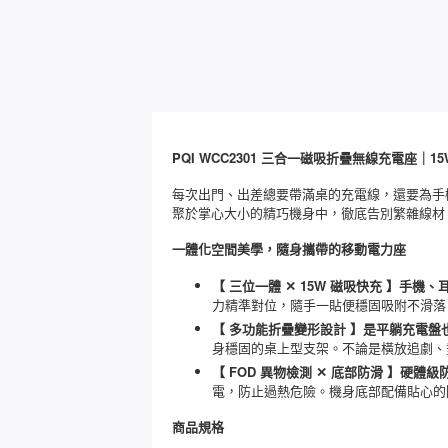
PQI WCC2301 三合一磁吸折疊無線充電座｜
每次出門、出差總要帶滿桌的充電線，還要為手機、A
聚於掌心大小的精巧機身中，徹底告別繁雜線材
一體化空間美學，隨身攜帶的移動電力座
【 三位一體 ✕ 15W 磁吸快充 】手
力精準對位，隨手一貼便穩固吸附不滑落
【 多功能折疊變形設計 】是平躺充電
身穩固的桌上型支架。不論是橫放追劇、
【 FOD 異物檢測 ✕ 底部防滑 】硬
電，防止過熱危險。機身底部配備貼心的
商品規格