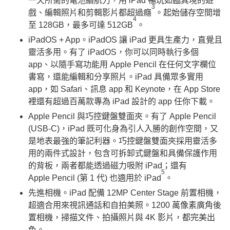
一天所需的電池續航力，用 iPad 暢玩如臨其境的遊
3
戲、編輯照片和剪輯影片都超過癮
。起始儲存空間增
4
至 128GB，最多可達 512GB
。
iPadOS + App。iPadOS 讓 iPad 更具生產力，直覺且
靈活多用。有了 iPadOS，你可以同時執行多個
app、以隨手寫功能用 Apple Pencil 在任何文字欄位
書寫，還能編輯和分享照片。iPad 具備眾多實用
app，如 Safari、訊息 app 和 Keynote，在 App Store
裡還有超過百萬款專為 iPad 設計的 app 任你下載。
Apple Pencil 與巧控鍵盤雙面夾。有了 Apple Pencil
(USB-C)，iPad 既可化身為引人入勝的創作空間，又
是地表最強的筆記利器。巧控鍵盤雙面夾採用靈活多
用的兩件式設計，包含可拆卸式鍵盤和具備保護作用
的背板，兩者都能透過磁力吸附 iPad；還有
5
Apple Pencil (第 1 代) 也適用於 iPad
。
先進相機。iPad 配備 12MP Center Stage 前置相機，
超適合用來視訊通話和自拍美照。1200 萬像素廣角後
置相機，掃描文件、拍攝照片與 4K 影片，都完美出
色。