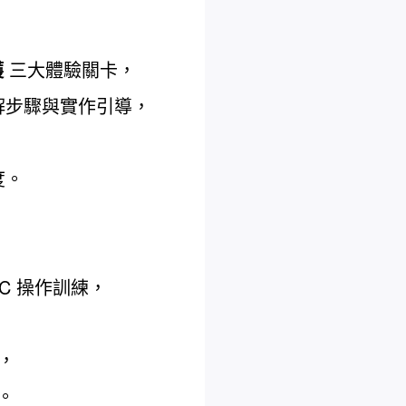
護
三大體驗關卡，
解步驟與實作引導，
度。
C 操作訓練，
，
。