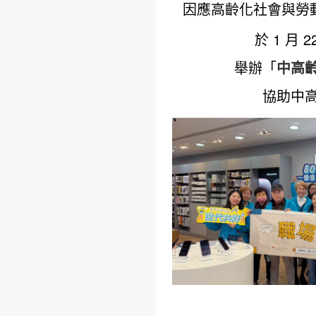
因應高齡化社會與勞動
於 1 月
舉辦「
中高
協助中