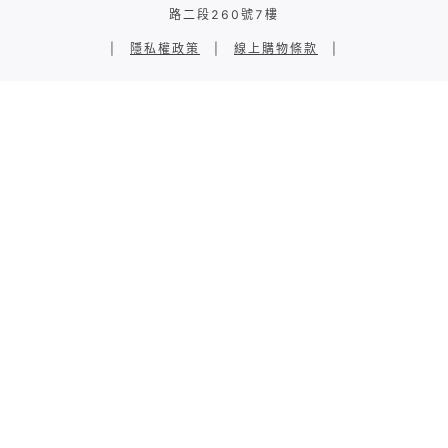
路二段260號7樓
|
隱私權政策
|
線上購物條款
|