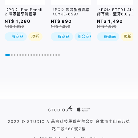
〈PQI〉iPad Pencil
〈PQI〉製冷折疊風扇
〈PQI〉BTT01 AI 翻
2 磁吸藍牙觸控筆
（CYKE-659）
譯耳機：藍牙6.0 /
21種語言 / 6種翻譯
NT$ 1,280
NT$ 890
NT$ 1,490
模式
NT$ 1,680
NT$ 1,290
NT$ 1,990
一般商品
現折
一般商品
組合商品
一般商品
現折
現折
2022 © STUDIO A 晶實科技股份有限公司 台北市中山區八德
路二段260號7樓