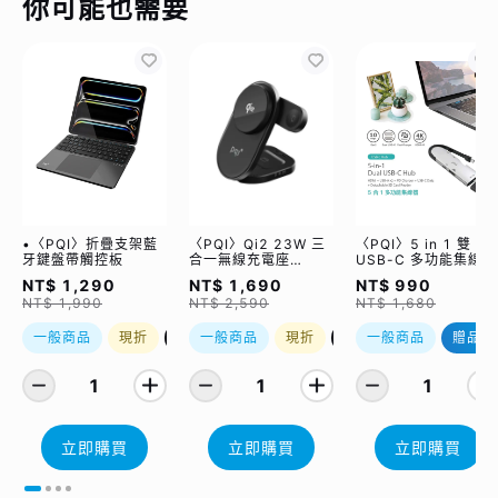
你可能也需要
•〈PQI〉折疊支架藍
〈PQI〉Qi2 23W 三
〈PQI〉5 in 1 雙
牙鍵盤帶觸控板
合一無線充電座
USB-C 多功能集線器
(WCC2302)
（限量加贈｜U988
NT$ 1,290
NT$ 1,690
NT$ 990
class 10 Micro SD
NT$ 1,990
NT$ 2,590
NT$ 1,680
記憶卡 64GB，附 S
轉卡）
一般商品
現折
優惠加購
一般商品
現折
優惠加購
一般商品
贈品
1
1
1
立即購買
立即購買
立即購買