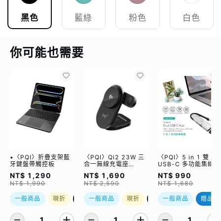
黑色
藍綠
粉色
白色
你可能也需要
•〈PQI〉折疊支架藍
〈PQI〉Qi2 23W 三
〈PQI〉5 in 1 雙
牙鍵盤帶觸控板
合一無線充電座
USB-C 多功能集線器
(WCC2302)
（限量加贈｜U988
NT$ 1,290
NT$ 1,690
NT$ 990
class 10 Micro SD
NT$ 1,990
NT$ 2,590
NT$ 1,680
記憶卡 64GB，附 S
轉卡）
一般商品
現折
優惠加購
一般商品
現折
優惠加購
一般商品
贈品
1
1
1