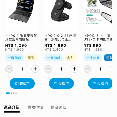
•〈PQI〉折疊支架藍
〈PQI〉Qi2 23W 三
〈PQI〉5 in 1 雙
牙鍵盤帶觸控板
合一無線充電座
USB-C 多功能集線器
(WCC2302)
（限量加贈｜U988
NT$ 1,290
NT$ 1,690
NT$ 990
class 10 Micro SD
NT$ 1,990
NT$ 2,590
NT$ 1,680
記憶卡 64GB，附 S
轉卡）
一般商品
現折
優惠加購
一般商品
現折
優惠加購
一般商品
贈品
1
1
1
立即購買
立即購買
立即購買
產品介紹
購物須知
退貨須知