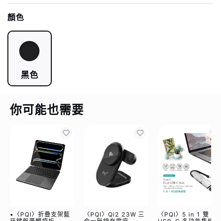
顏色
黑色
你可能也需要
•〈PQI〉折疊支架藍
〈PQI〉Qi2 23W 三
〈PQI〉5 in 1 雙