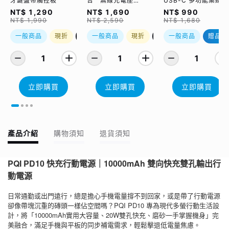
牙鍵盤帶觸控板
合一無線充電座
USB-C 多功能集線器
(WCC2302)
（限量加贈｜U988
NT$ 1,290
NT$ 1,690
NT$ 990
class 10 Micro SD
NT$ 1,990
NT$ 2,590
NT$ 1,680
記憶卡 64GB，附 S
轉卡）
一般商品
現折
優惠加購
一般商品
現折
優惠加購
一般商品
贈品
1
1
1
立即購買
立即購買
立即購買
產品介紹
購物須知
退貨須知
PQI PD10 快充行動電源｜10000mAh 雙向快充雙孔輸出行
動電源
日常通勤或出門遠行，總是擔心手機電量撐不到回家，或是帶了行動電源
卻像帶塊沉重的磚頭一樣佔空間嗎？PQI PD10 專為現代多螢行動生活設
計，將「10000mAh實用大容量、20W雙孔快充、磨砂一手掌握機身」完
美融合，滿足手機與平板的同步補電需求，輕鬆擊退低電量焦慮。