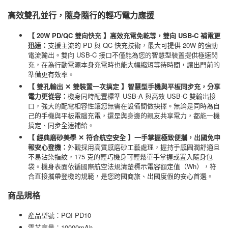
高效雙孔並行，隨身隨行的輕巧電力應援
【 20W PD/QC 雙向快充 】高效充電免乾等，雙向 USB-C 補電更
迅速：
支援主流的 PD 與 QC 快充技術，最大可提供 20W 的強勁
電流輸出。雙向 USB-C 接口不僅能為您的智慧型裝置提供極速閃
充，在為行動電源本身充電時也能大幅縮短等待時間，讓出門前的
準備更有效率。
【 雙孔輸出 ✕ 雙裝置一次搞定 】智慧型手機與平板同步充，分享
電力更從容：
機身同時配置標準 USB-A 與高效 USB-C 雙輸出接
口，強大的配電相容性讓您無需在設備間做抉擇。無論是同時為自
己的手機與平板電腦充電，還是與身邊的親友共享電力，都能一機
搞定、同步全速補給。
【 經典磨砂美學 ✕ 符合航空安全 】一手掌握極致便攜，出國免申
報安心登機：
外觀採用高質感磨砂工藝處理，握持手感圓潤舒適且
不易沾染指紋，175 克的輕巧機身可輕鬆單手掌握或置入隨身包
袋。機身表面依循國際航空法規清楚標示電容額定值（Wh），符
合直接攜帶登機的規範，是您跨國商旅、出國度假的安心首選。
商品規格
產品型號：PQI PD10
電芯容量：10000mAh