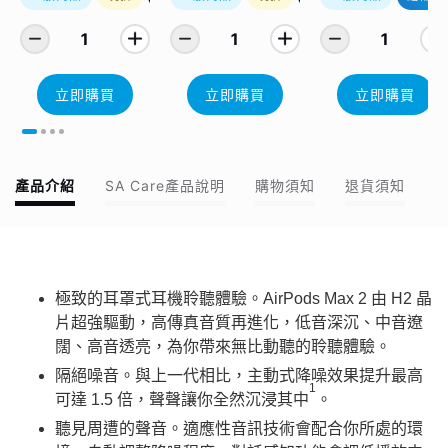
1
1
1
立即購買
立即購買
立即購買
產品介紹
SA Care產品說明
購物須知
退貨須知
極致的耳罩式耳機聆聽體驗。AirPods Max 2 由 H2 晶
片超強驅動，高傳真音質再進化，低音深沉、中音遼
闊、高音透亮，為你帶來無比動聽的聆聽體驗。
隔絕噪音。與上一代相比，主動式降噪效果提升最高
1
可達 1.5 倍，聲聲讓你全然沉浸其中
。
聽見周遭的聲音。適應性音訊技術會配合你所處的環