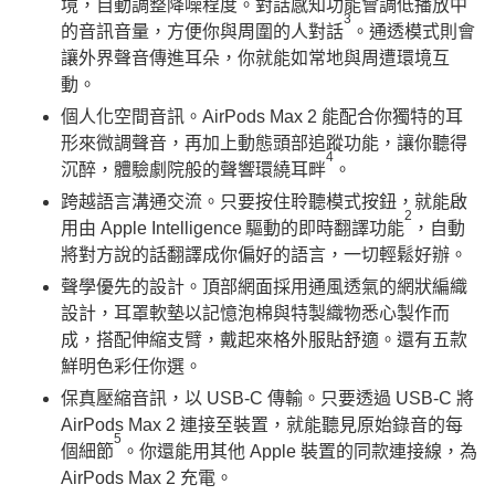
境，自動調整降噪程度。對話感知功能會調低播放中
3
的音訊音量，方便你與周圍的人對話
。通透模式則會
讓外界聲音傳進耳朵，你就能如常地與周遭環境互
動。
個人化空間音訊。AirPods Max 2 能配合你獨特的耳
形來微調聲音，再加上動態頭部追蹤功能，讓你聽得
4
沉醉，體驗劇院般的聲響環繞耳畔
。
跨越語言溝通交流。只要按住聆聽模式按鈕，就能啟
2
用由 Apple Intelligence
驅動的即時翻譯功能
，自動
將對方說的話翻譯成你偏好的語言，一切輕鬆好辦。
聲學優先的設計。頂部網面採用通風透氣的網狀編織
設計，耳罩軟墊以記憶泡棉與特製織物悉心製作而
成，搭配伸縮支臂，戴起來格外服貼舒適。還有五款
鮮明色彩任你選。
保真壓縮音訊，以 USB-C 傳輸。只要透過 USB-C 將
AirPods Max 2 連接至裝置，就能聽見原始錄音的每
5
個細節
。你還能用其他 Apple 裝置的同款連接線，為
AirPods Max 2 充電。