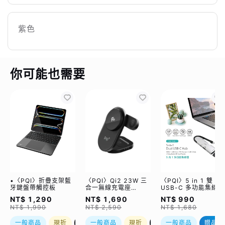
紫色
你可能也需要
•〈PQI〉折疊支架藍
〈PQI〉Qi2 23W 三
〈PQI〉5 in 1 雙
牙鍵盤帶觸控板
合一無線充電座
USB-C 多功能集線器
(WCC2302)
（限量加贈｜U988
NT$ 1,290
NT$ 1,690
NT$ 990
class 10 Micro SD
NT$ 1,990
NT$ 2,590
NT$ 1,680
記憶卡 64GB，附 S
轉卡）
一般商品
現折
優惠加購
一般商品
現折
優惠加購
一般商品
贈品