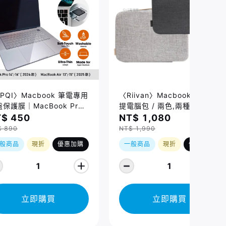
PQI〉Macbook 筆電專用
〈Riivan〉Macbook 防震手
保護膜｜MacBook Pro
提電腦包 / 兩色,兩種規格
/16吋 (2021-2026)、
$ 450
NT$ 1,080
cBook Air 13/15吋
$ 890
NT$ 1,990
026) 適用
般商品
現折
優惠加購
一般商品
現折
優惠加購
1
1
立即購買
立即購買