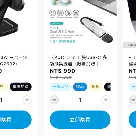
 23W 三合一無
〈PQI〉5 in 1 雙USB-C 多
•〈
C2302)
功能集線器（限量加贈｜
鍵盤
U988 class 10 Micro SD
14
0
NT$ 990
NT
記憶卡 64GB，附 SD 轉卡）
Ma
NT$ 1,680
NT
(2
現折
優惠加購
一般商品
贈品
現折
優惠加購
一
1
1
即購買
立即購買