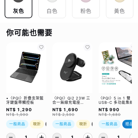
灰色
白色
粉色
黃色
你可能也需要
•〈PQI〉折疊支架藍
〈PQI〉Qi2 23W 三
〈PQI〉5 in 1 雙
牙鍵盤帶觸控板
合一無線充電座
USB-C 多功能集線器
(WCC2302)
（限量加贈｜U988
NT$ 1,290
NT$ 1,690
NT$ 990
class 10 Micro SD
NT$ 1,990
NT$ 2,590
NT$ 1,680
記憶卡 64GB，附 S
轉卡）
一般商品
現折
優惠加購
一般商品
現折
優惠加購
一般商品
贈品
1
1
1