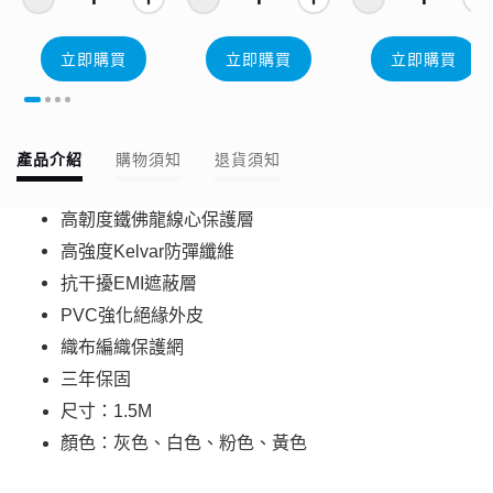
立即購買
立即購買
立即購買
產品介紹
購物須知
退貨須知
高韌度鐵佛龍線心保護層
高強度Kelvar防彈纖維
抗干擾EMI遮蔽層
PVC強化絕緣外皮
織布編織保護網
三年保固
尺寸：1.5M
顏色：灰色、白色、粉色、黃色