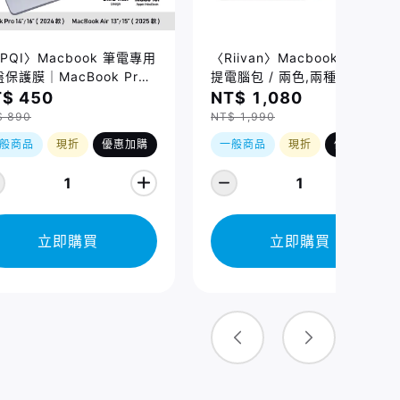
PQI〉Macbook 筆電專用
〈Riivan〉Macbook 防震手
保護膜｜MacBook Pro
提電腦包 / 兩色,兩種規格
/16吋 (2021-2026)、
$ 450
NT$ 1,080
cBook Air 13/15吋
$ 890
NT$ 1,990
026) 適用
般商品
現折
優惠加購
一般商品
現折
優惠加購
1
1
立即購買
立即購買