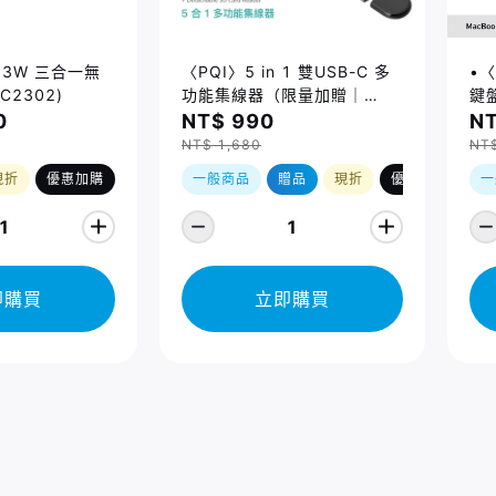
 23W 三合一無
〈PQI〉5 in 1 雙USB-C 多
•〈
C2302)
功能集線器（限量加贈｜
鍵盤
U988 class 10 Micro SD
14
0
NT$ 990
NT
記憶卡 64GB，附 SD 轉卡）
Ma
NT$ 1,680
NT
(2
現折
優惠加購
一般商品
贈品
現折
優惠加購
一
1
1
即購買
立即購買