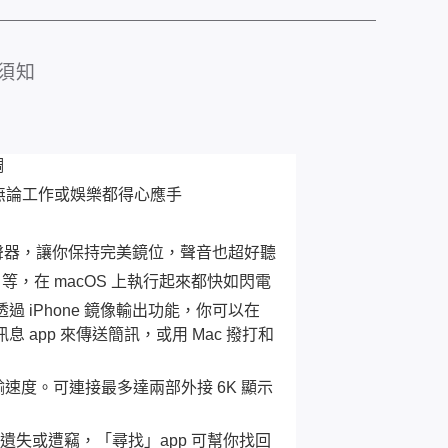
須知
調
，無論工作或娛樂都得心應手
六揚聲器，讓你保持完美鏡位，聲音也超好聽
 Zoom 等，在 macOS 上執行起來都快如閃電
透過 iPhone 鏡像輸出功能，你可以在
訊息 app 來傳送簡訊，或用 Mac 撥打和
傳輸速度。可連接最多達兩部外接 6K 顯示
 遺失或遭竊，「尋找」app 可幫你找回