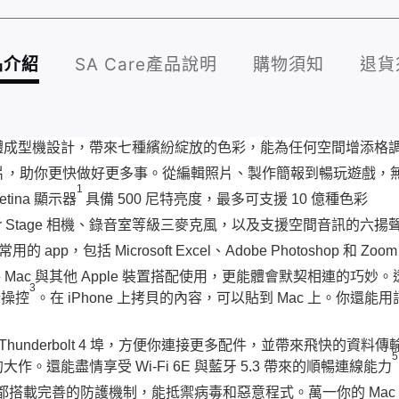
品介紹
SA Care產品說明
購物須知
退貨
體成型機設計，帶來七種繽紛綻放的色彩，能為任何空間增添格
M4 晶片，助你更快做好更多事。從編輯照片、製作簡報到暢玩遊戲
1
tina 顯示器
具備 500 尼特亮度，最多可支援 10 億種色彩
nter Stage 相機、錄音室等級三麥克風，以及支援空間音訊的
用的 app，包括 Microsoft Excel、Adobe Photoshop 和
。將 Mac 與其他 Apple 裝置搭配使用，更能體會默契相連的巧妙。
3
行操控
。在 iPhone 上拷貝的內容，可以貼到 Mac 上。你還能用
Thunderbolt 4 埠，方便你連接更多配件，並帶來飛快的資料
5
。還能盡情享受 Wi-Fi 6E 與藍牙 5.3 帶來的順暢連線能力
 都搭載完善的防護機制，能抵禦病毒和惡意程式。萬一你的 Mac