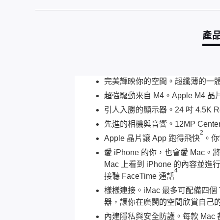
產
完美輝映你的空間。超纖薄的一
超強驅動來自 M4。Apple 
引人入勝的顯示器。24 吋 4.5K Re
先進的相機與音響。12MP Ce
2
Apple 晶片讓 App 跑得飛快
。你常
愛 iPhone 的你，也會愛 Mac
Mac 上看到 iPhone 的內容並進
4
接聽 FaceTime 通話
樣樣連接。iMac 最多可配備四個 
器，讓你在廣闊的空間欣賞自己的大作
內建隱私與安全防護。每款 Mac