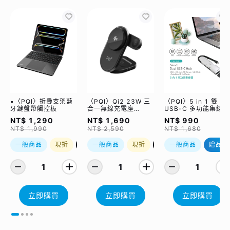
•〈PQI〉折疊支架藍
〈PQI〉Qi2 23W 三
〈PQI〉5 in 1 雙
牙鍵盤帶觸控板
合一無線充電座
USB-C 多功能集線器
(WCC2302)
（限量加贈｜U988
NT$ 1,290
NT$ 1,690
NT$ 990
class 10 Micro SD
NT$ 1,990
NT$ 2,590
NT$ 1,680
記憶卡 64GB，附 S
轉卡）
一般商品
現折
優惠加購
一般商品
現折
優惠加購
一般商品
贈品
1
1
1
立即購買
立即購買
立即購買