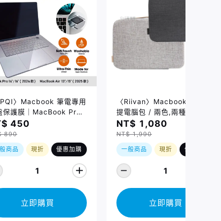
PQI〉Macbook 筆電專用
〈Riivan〉Macbook 防震手
保護膜｜MacBook Pro
提電腦包 / 兩色,兩種規格
/16吋 (2021-2026)、
$ 450
NT$ 1,080
cBook Air 13/15吋
$ 890
NT$ 1,990
026) 適用
般商品
現折
優惠加購
一般商品
現折
優惠加購
1
1
立即購買
立即購買