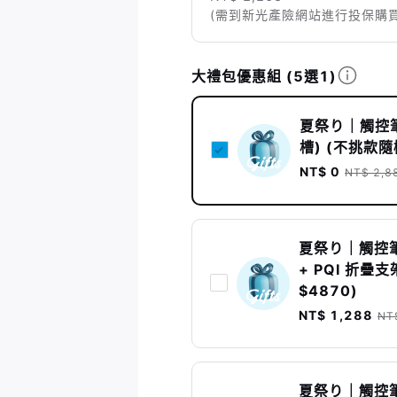
(需到新光產險網站進行投保購買
大禮包優惠組
(5選1)
夏祭り｜觸控筆 
槽) (不挑款隨
NT$ 0
NT$ 2,8
夏祭り｜觸控筆 
+ PQI 折
$4870)
NT$ 1,288
NT
夏祭り｜觸控筆 