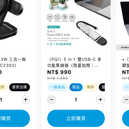
 23W 三合一無
〈PQI〉5 in 1 雙USB-C 多
•〈
C2302)
功能集線器（限量加贈｜
鍵盤
U988 class 10 Micro SD
14
0
NT$ 990
NT
記憶卡 64GB，附 SD 轉卡）
Ma
NT$ 1,680
NT
(2
現折
優惠加購
一般商品
贈品
現折
優惠加購
一
1
1
即購買
立即購買