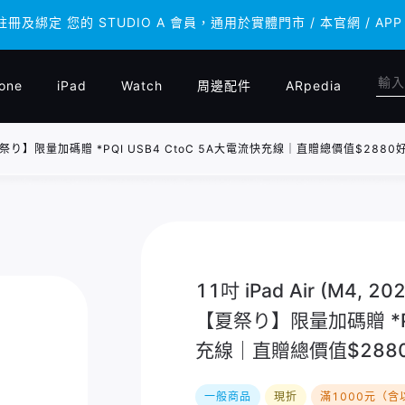
 註冊及綁定 您的 STUDIO A 會員，通用於實體門市 / 本官網 /
 註冊及綁定 您的 STUDIO A 會員，通用於實體門市 / 本官網 /
one
iPad
Watch
周邊配件
ARpedia
/ 四色｜【夏祭り】限量加碼贈 *PQI USB4 CtoC 5A大電流快充線｜直贈總價值$288
11吋 iPad Air (M4, 2
【夏祭り】限量加碼贈 *PQ
充線｜直贈總價值$288
一般商品
現折
滿1000元（含