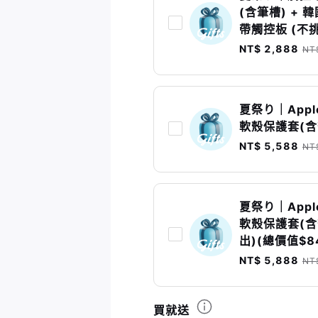
(含筆槽) + 韓
帶觸控板 (不挑
NT$ 2,888
NT
夏祭り｜Apple 
軟殼保護套(含筆
NT$ 5,588
NT
夏祭り｜Apple 
軟殼保護套(含筆
出)(總價值$8
NT$ 5,888
NT
買就送