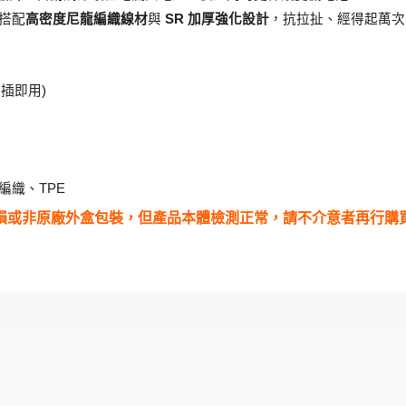
搭配
高密度尼龍編織線材
與 
SR 加厚強化設計
，抗拉扯、經得起萬次
(隨插即用)
編織、TPE
破損或非原廠外盒包裝，但產品本體檢測正常，請不介意者再行購