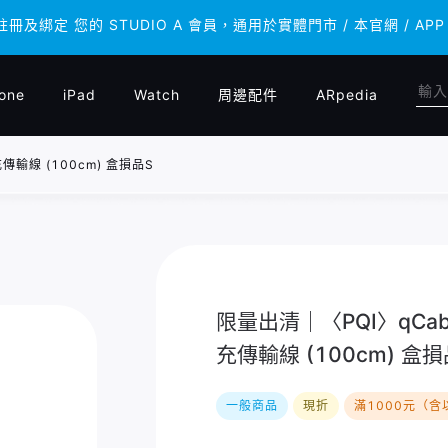
 註冊及綁定 您的 STUDIO A 會員，通用於實體門市 / 本官網 /
 註冊及綁定 您的 STUDIO A 會員，通用於實體門市 / 本官網 /
one
iPad
Watch
周邊配件
ARpedia
充傳輸線 (100cm) 盒損品S
限量出清｜〈PQI〉qCable
充傳輸線 (100cm) 盒損
一般商品
現折
滿1000元（含