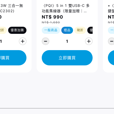
 23W 三合一無
〈PQI〉5 in 1 雙USB-C 多
•〈
C2302)
功能集線器（限量加贈｜
鍵盤
U988 class 10 Micro SD
14
0
NT$ 990
NT
記憶卡 64GB，附 SD 轉卡）
Ma
NT$ 1,680
NT
(2
現折
優惠加購
一般商品
贈品
現折
優惠加購
一
1
1
即購買
立即購買