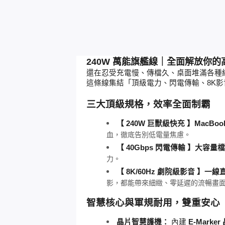
240W 萬能旗艦線｜全面解放你的
還在忍受充電慢、傳檔久、桌面堆滿各種
這條線集結「頂級電力、閃電傳輸、8K
三大頂級規格，效率全面制霸
【 240W 巨獸級快充 】MacBook
血，徹底告別低電量焦慮。
【 40Gbps 閃電傳輸 】大
力。
【 8K/60Hz 劇院級影音 】
影，都能帶來細緻、零延遲的流暢畫
智慧核心與軍規耐用，雙重安心
晶片智慧護機：
 內建 
E-Marker