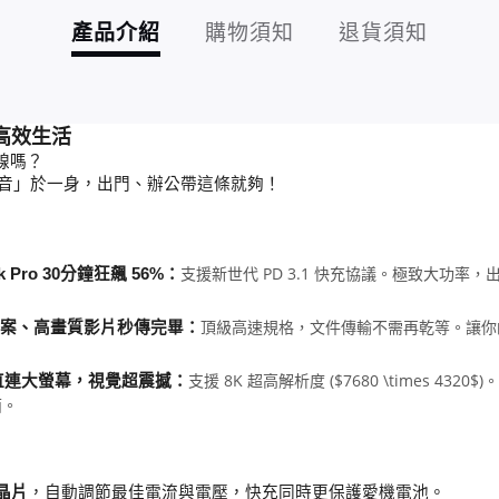
產品介紹
購物須知
退貨須知
高效生活
線嗎？
影音」於一身，出門、辦公帶這條就夠！
支援新世代 PD 3.1 快充協議。極致大功
 Pro 30分鐘狂飆 56%：
頂級高速規格，文件傳輸不需再乾等。讓你
容量檔案、高畫質影片秒傳完畢：
支援 8K 超高解析度 ($7680 \times 
一線直連大螢幕，視覺超震撼：
面。
 晶片
，自動調節最佳電流與電壓，快充同時更保護愛機電池。