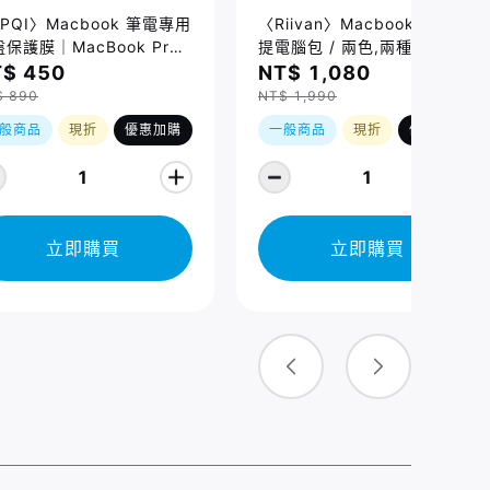
PQI〉Macbook 筆電專用
〈Riivan〉Macbook 防震手
保護膜｜MacBook Pro
提電腦包 / 兩色,兩種規格
/16吋 (2021-2026)、
$ 450
NT$ 1,080
cBook Air 13/15吋
$ 890
NT$ 1,990
026) 適用
般商品
現折
優惠加購
一般商品
現折
優惠加購
1
1
立即購買
立即購買