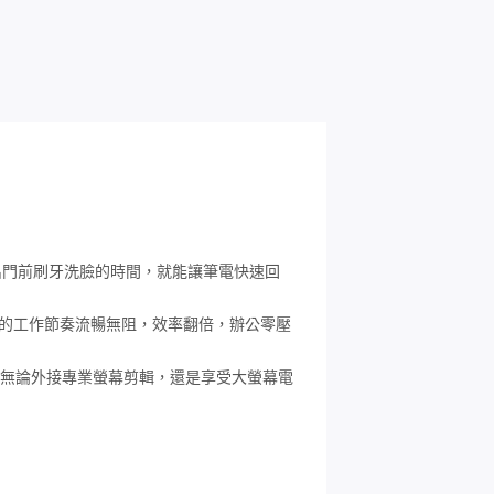
率，出門前刷牙洗臉的時間，就能讓筆電快速回
的工作節奏流暢無阻，效率翻倍，辦公零壓
4320$)。無論外接專業螢幕剪輯，還是享受大螢幕電