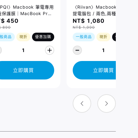
PQI〉Macbook 筆電專用
〈Riivan〉Macbook 防震手
保護膜｜MacBook Pro
提電腦包 / 兩色,兩種規格
/16吋 (2021-2026)、
$ 450
NT$ 1,080
cBook Air 13/15吋
$ 890
NT$ 1,990
026) 適用
般商品
現折
優惠加購
一般商品
現折
優惠加購
1
1
立即購買
立即購買