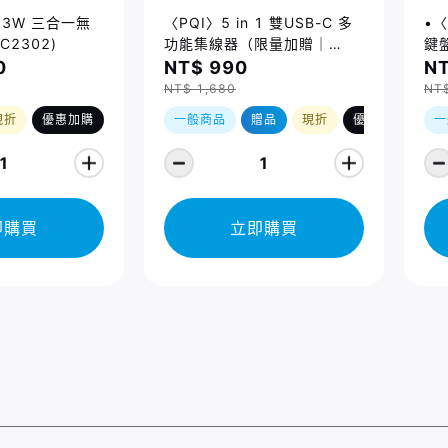
 23W 三合一無
〈PQI〉5 in 1 雙USB-C 多
•〈
C2302)
功能集線器（限量加贈｜
鍵盤
U988 class 10 Micro SD
14
0
NT$ 990
NT
記憶卡 64GB，附 SD 轉卡）
Ma
NT$ 1,680
NT
(2
現折
優惠加購
一般商品
贈品
現折
優惠加購
一
1
1
即購買
立即購買