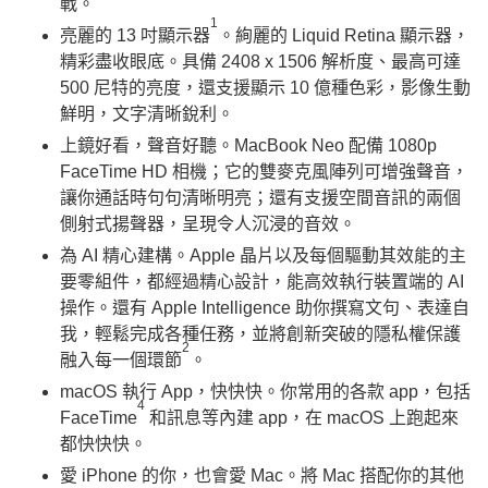
戰。
1
亮麗的 13 吋顯示器
。絢麗的 Liquid Retina 顯示器，
精彩盡收眼底。具備 2408 x 1506 解析度、最高可達
500 尼特的亮度，還支援顯示 10 億種色彩，影像生動
鮮明，文字清晰銳利。
上鏡好看，聲音好聽。MacBook Neo 配備 1080p
FaceTime HD 相機；它的雙麥克風陣列可增強聲音，
讓你通話時句句清晰明亮；還有支援空間音訊的兩個
側射式揚聲器，呈現令人沉浸的音效。
為 AI 精心建構。Apple 晶片以及每個驅動其效能的主
要零組件，都經過精心設計，能高效執行裝置端的 AI
操作。還有 Apple Intelligence 助你撰寫文句、表達自
我，輕鬆完成各種任務，並將創新突破的隱私權保護
2
融入每一個環節
。
macOS 執行 App，快快快。你常用的各款 app，包括
4
FaceTime
和訊息等內建 app，在 macOS 上跑起來
都快快快。
愛 iPhone 的你，也會愛 Mac。將 Mac 搭配你的其他