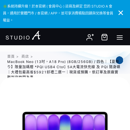
✳️系統持續升級！於本官網 ( 會員中心 ) 註冊及綁定 您的 STUDIO A 會
✳️系統持續升級！於本官網 ( 會員中心 ) 註冊及綁定 您的 STUDIO A 會
員，通用於實體門市 / 本官網 / APP，並可享消費積點回饋與兌換等會員
員，通用於實體門市 / 本官網 / APP，並可享消費積點回饋與兌換等會員
權益。
權益。
首頁
>
商店
>
MacBook Neo (13吋，A18 Pro) (8GB/256GB) / 四色｜【夏祭
り】限量加碼贈 *PQI USB4 CtoC 5A大電流快充線 及 PQI 隨身碟
｜大禮包最高省$5921好禮二選一｜現貨或預購，依訂單及原廠實
際到貨時間為準