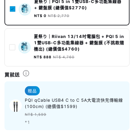
夏祭り｜PQI 5 in 1雙USB-C多功能集線器
+ 鍵盤膜 (總價值$2770)
NT$ 0
NT$ 2,770
夏祭り｜Riivan 13/14吋電腦包 + PQI 5 in
1雙USB-C多功能集線器 + 鍵盤膜 (不挑款隨
機出) (總價值$4760)
NT$ 888
NT$ 4,760
買就送
贈品
PQI qCable USB4 C to C 5A大電流快充傳輸線
(100cm) (總價值$1599)
NT$ 1,599
*1