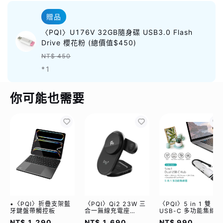
贈品
〈PQI〉U176V 32GB隨身碟 USB3.0 Flash
Drive 櫻花粉 (總價值$450)
NT$ 450
*1
你可能也需要
•〈PQI〉折疊支架藍
〈PQI〉Qi2 23W 三
〈PQI〉5 in 1 雙
牙鍵盤帶觸控板
合一無線充電座
USB-C 多功能集線器
(WCC2302)
（限量加贈｜U988
NT$ 1,290
NT$ 1,690
NT$ 990