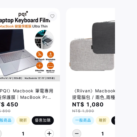
PQI〉Macbook 筆電專用
〈Riivan〉Macbook 防震手
保護膜｜MacBook Pro
提電腦包 / 兩色,兩種規格
/16吋 (2021-2026)、
$ 450
NT$ 1,080
cBook Air 13/15吋
$ 890
NT$ 1,990
026) 適用
般商品
現折
優惠加購
一般商品
現折
優惠加購
1
1