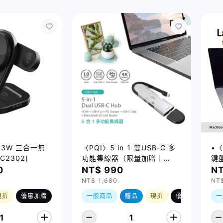
 23W 三合一無
〈PQI〉5 in 1 雙USB-C 多
•〈
C2302)
功能集線器（限量加贈｜
鍵盤
U988 class 10 Micro SD
14
0
NT$ 990
NT
記憶卡 64GB，附 SD 轉卡）
Ma
NT$ 1,680
NT
(2
現折
優惠加購
一般商品
贈品
現折
優惠加購
一
1
1