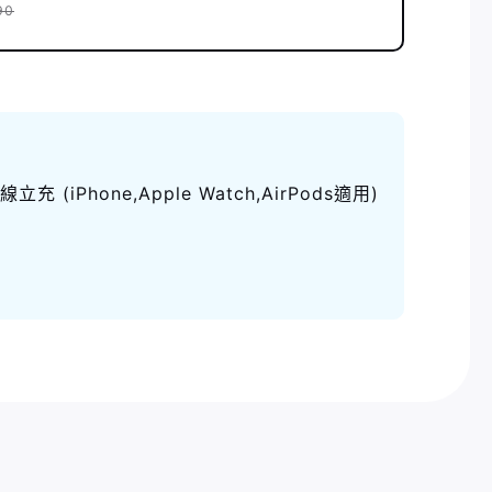
90
充 (iPhone,Apple Watch,AirPods適用)