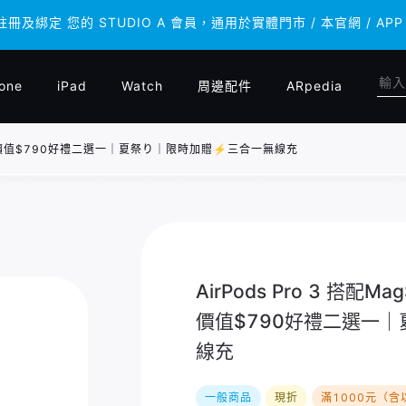
 註冊及綁定 您的 STUDIO A 會員，通用於實體門市 / 本官網 /
 註冊及綁定 您的 STUDIO A 會員，通用於實體門市 / 本官網 /
one
iPad
Watch
周邊配件
ARpedia
)｜直贈總價值$790好禮二選一｜夏祭り｜限時加贈⚡️三合一無線充
AirPods Pro 3 搭配
價值$790好禮二選一｜
線充
一般商品
現折
滿1000元（含