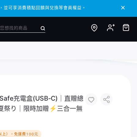
 APP，並可享消費積點回饋與兌換等會員權益。
 APP，並可享消費積點回饋與兌換等會員權益。
MagSafe充電盒(USB‑C)｜直贈總
夏祭り｜限時加贈⚡️三合一無
以上），免運費100元