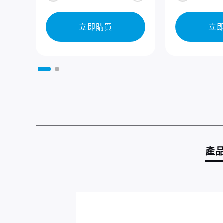
立即購買
立
產