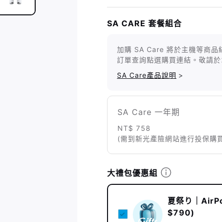
SA CARE 套餐組合
加購 SA Care 將於主機
訂單查詢點選購買連結。敬請於
SA Care產品說明
>
SA Care 一年期
NT$ 758
(需到新光產險網站進行投保購買
大禮包優惠組
夏祭り｜AirP
$790)