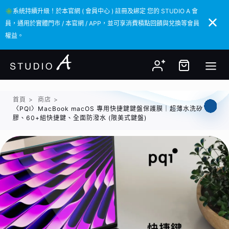
✳️系統持續升級！於本官網 ( 會員中心 ) 註冊及綁定 您的 STUDIO A 會
✳️系統持續升級！於本官網 ( 會員中心 ) 註冊及綁定 您的 STUDIO A 會
員，通用於實體門市 / 本官網 / APP，並可享消費積點回饋與兌換等會員
員，通用於實體門市 / 本官網 / APP，並可享消費積點回饋與兌換等會員
權益。
權益。
首頁
>
商店
>
〈PQI〉MacBook macOS 專用快捷鍵鍵盤保護膜｜超薄水洗矽
膠、60+組快捷鍵、全面防潑水 (限美式鍵盤)