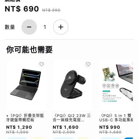
NT$ 690
NT$ 990
數量
1
你可能也需要
•〈PQI〉折疊支架藍
〈PQI〉Qi2 23W 三
〈PQI〉5 in 1 雙
牙鍵盤帶觸控板
合一無線充電座
USB-C 多功能集線器
(WCC2302)
（限量加贈｜U988
NT$ 1,290
NT$ 1,690
NT$ 990
class 10 Micro SD
NT$ 1,990
NT$ 2,590
NT$ 1,680
記憶卡 64GB，附 S
轉卡）