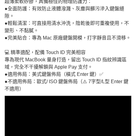
超薄柔軟矽膠，具備極佳的物理防護力：
●全面防護：有效防止液體潑濺、灰塵與髒污滲入鍵盤縫
隙。
●輕鬆清潔：可直接用清水沖洗，陰乾後即可重複使用，不
變形、不黏膩。
●完美貼合：專為 Mac 原廠鍵盤開模，打字靜音且不滑移。
💻 精準適配，配備 Touch ID 完美相容
專為現代 MacBook 量身打造，留出 Touch ID 指紋辨識區
域，完全不干擾解鎖與 Apple Pay 支付。
●適用佈局：美式鍵盤佈局（橫式 Enter 鍵）✅
●不適用佈局：歐式/ ISO 鍵盤佈局（⚠️ 7字型/L型 Enter 鍵
不適用）