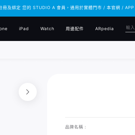
 註冊及綁定 您的 STUDIO A 會員，通用於實體門市 / 本官網 /
 註冊及綁定 您的 STUDIO A 會員，通用於實體門市 / 本官網 /
one
iPad
Watch
周邊配件
ARpedia
品牌名稱 :