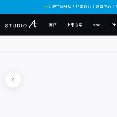
✳️系統持續升級！於本官網 ( 會員中心 )
✳️系統持續升級！於本官網 ( 會員中心 )
商店
上網方案
Mac
iPh