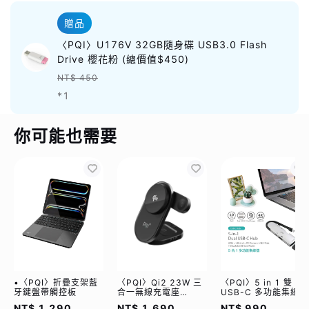
贈品
〈PQI〉U176V 32GB隨身碟 USB3.0 Flash
Drive 櫻花粉 (總價值$450)
NT$ 450
*1
你可能也需要
•〈PQI〉折疊支架藍
〈PQI〉Qi2 23W 三
〈PQI〉5 in 1 雙
牙鍵盤帶觸控板
合一無線充電座
USB-C 多功能集線器
(WCC2302)
（限量加贈｜U988
NT$ 1,290
NT$ 1,690
NT$ 990