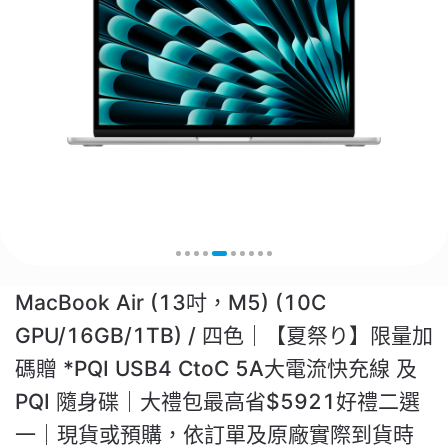
MacBook Air (13吋，M5) (10C
GPU/16GB/1TB) / 四色｜【夏祭り】限量加
碼贈 *PQI USB4 CtoC 5A大電流快充線 及
PQI 隨身碟｜大禮包最高省$5921好禮二選
一｜現貨或預購，依訂單及原廠實際到貨時