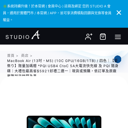
✳️系統持續升級！於本官網 ( 會員中心 ) 註冊及綁定 您的 STUDIO A 會
✳️系統持續升級！於本官網 ( 會員中心 ) 註冊及綁定 您的 STUDIO A 會
員，通用於實體門市 / 本官網 / APP，並可享消費積點回饋與兌換等會員
員，通用於實體門市 / 本官網 / APP，並可享消費積點回饋與兌換等會員
權益。
權益。
首頁
>
商店
>
MacBook Air (13吋，M5) (10C GPU/16GB/1TB) / 四色｜【夏
祭り】限量加碼贈 *PQI USB4 CtoC 5A大電流快充線 及 PQI 隨身
碟｜大禮包最高省$5921好禮二選一｜現貨或預購，依訂單及原廠
實際到貨時間為準