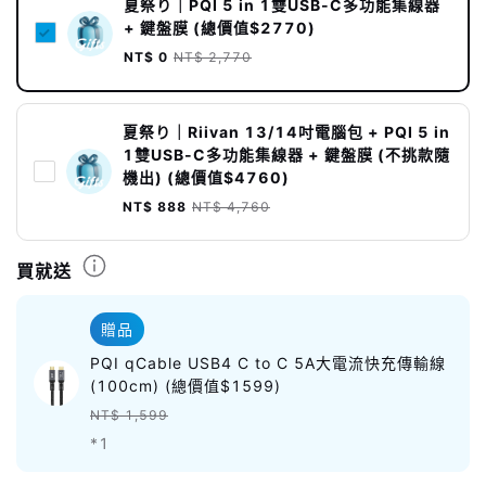
夏祭り｜PQI 5 in 1雙USB-C多功能集線器
+ 鍵盤膜 (總價值$2770)
NT$ 0
NT$ 2,770
夏祭り｜Riivan 13/14吋電腦包 + PQI 5 in
1雙USB-C多功能集線器 + 鍵盤膜 (不挑款隨
機出) (總價值$4760)
NT$ 888
NT$ 4,760
買就送
贈品
PQI qCable USB4 C to C 5A大電流快充傳輸線
(100cm) (總價值$1599)
NT$ 1,599
*1