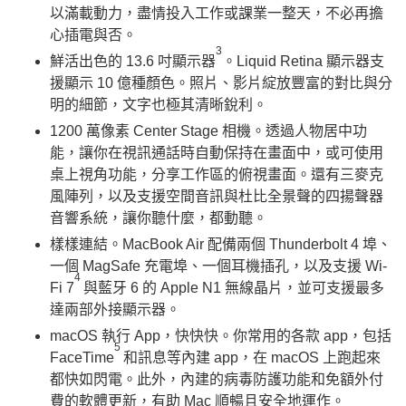
以滿載動力，盡情投入工作或課業一整天，不必再擔
心插電與否。
3
鮮活出色的 13.6 吋顯示器
。Liquid Retina 顯示器支
援顯示 10 億種顏色。照片、影片綻放豐富的對比與分
明的細節，文字也極其清晰銳利。
1200 萬像素 Center Stage 相機。透過人物居中功
能，讓你在視訊通話時自動保持在畫面中，或可使用
桌上視角功能，分享工作區的俯視畫面。還有三麥克
風陣列，以及支援空間音訊與杜比全景聲的四揚聲器
音響系統，讓你聽什麼，都動聽。
樣樣連結。MacBook Air 配備兩個 Thunderbolt 4 埠、
一個 MagSafe 充電埠、一個耳機插孔，以及支援 Wi-
4
Fi 7
與藍牙 6 的 Apple N1 無線晶片，並可支援最多
達兩部外接顯示器。
macOS 執行 App，快快快。你常用的各款 app，包括
5
FaceTime
和訊息等內建 app，在 macOS 上跑起來
都快如閃電。此外，內建的病毒防護功能和免額外付
費的軟體更新，有助 Mac 順暢且安全地運作。