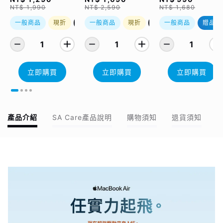
class 10 Micro SD
NT$ 1,990
NT$ 2,590
NT$ 1,680
記憶卡 64GB，附 S
轉卡）
一般商品
現折
優惠加購
一般商品
現折
優惠加購
一般商品
贈品
1
1
1
立即購買
立即購買
立即購買
產品介紹
SA Care產品說明
購物須知
退貨須知