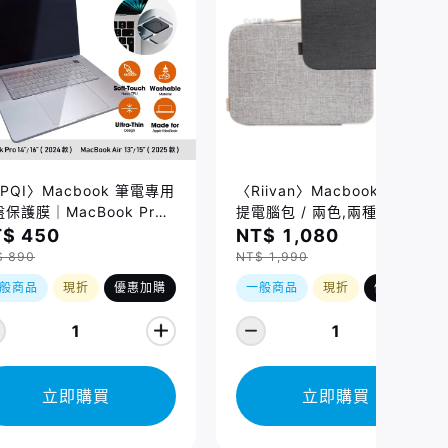
PQI〉Macbook 筆電專用
〈Riivan〉Macbook 防震手
保護膜｜MacBook Pro
提電腦包 / 兩色,兩種規格
/16吋 (2021-2026)、
$ 450
NT$ 1,080
cBook Air 13/15吋
$ 890
NT$ 1,990
026) 適用
般商品
現折
優惠加購
一般商品
現折
優惠加購
1
1
立即購買
立即購買