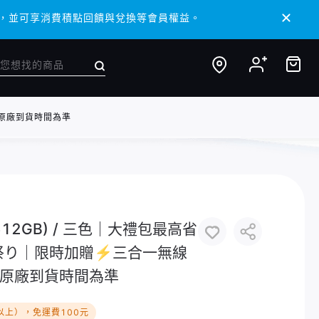
 APP，並可享消費積點回饋與兌換等會員權益。
 APP，並可享消費積點回饋與兌換等會員權益。
際依原廠到貨時間為準
3吋/512GB) / 三色｜大禮包最高省
祭り｜限時加贈⚡️三合一無線
原廠到貨時間為準
以上），免運費100元