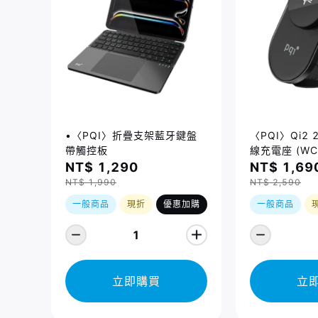
•〈PQI〉折疊支架藍牙鍵盤
〈PQI〉Qi2
帶觸控板
線充電座 (WC
NT$ 1,290
NT$ 1,69
NT$ 1,990
NT$ 2,590
一般商品
現折
優惠加購
一般商品
1
立即購買
立