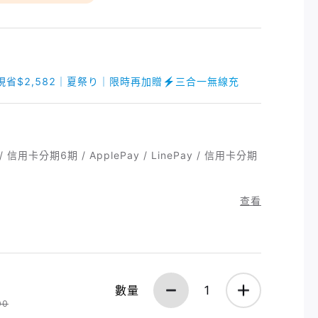
，現省$2,582｜夏祭り｜限時再加贈⚡️三合一無線充
信用卡分期6期 / ApplePay / LinePay / 信用卡分期
查看
數量
1
00