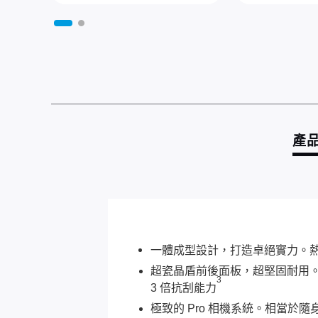
產
一體成型設計，打造卓絕實力。熱鍛
超瓷晶盾前後面板，超堅固耐用。以超瓷
3
3 倍抗刮能力
極致的 Pro 相機系統。相當於隨身