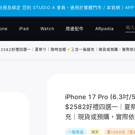
 註冊及綁定 您的 STUDIO A 會員，通用於實體門市 / 本官網 /
 註冊及綁定 您的 STUDIO A 會員，通用於實體門市 / 本官網 /
one
iPad
Watch
周邊配件
ARpedia
｜大禮包最高省$2582好禮四選一｜夏祭り｜限時加贈⚡️三合一無線充｜現貨或預購，實
iPhone 17 Pro (6.
$2582好禮四選一｜夏
充｜現貨或預購，實際依
一般商品
現折
滿1000元（含