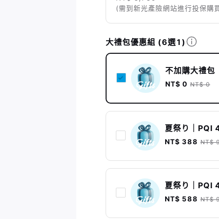
(需到新光產險網站進行投保購買
大禮包優惠組
(6選1)
不加購大禮包
NT$ 0
NT$ 0
夏祭り｜PQI 
NT$ 388
NT$ 
夏祭り｜PQI 
NT$ 588
NT$ 