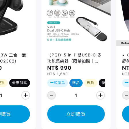
 23W 三合一無
〈PQI〉5 in 1 雙USB-C 多
•〈
C2302)
功能集線器（限量加贈｜
鍵盤
U988 class 10 Micro SD
14
0
NT$ 990
NT
記憶卡 64GB，附 SD 轉卡）
Ma
NT$ 1,680
NT
(2
現折
優惠加購
一般商品
贈品
現折
優惠加購
一
1
1
即購買
立即購買