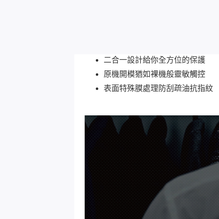
二合一設計給你全方位的保護
原機開模猶如裸機般靈敏觸控
表面特殊膜處理防刮疏油抗指紋