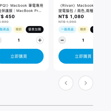
PQI〉Macbook 筆電專用
〈Riivan〉Macbook 防震手
保護膜｜MacBook Pro
提電腦包 / 兩色,兩種規格
/16吋 (2021-2026)、
$ 450
NT$ 1,080
cBook Air 13/15吋
$ 890
NT$ 1,990
026) 適用
般商品
現折
優惠加購
一般商品
現折
優惠加購
1
1
立即購買
立即購買