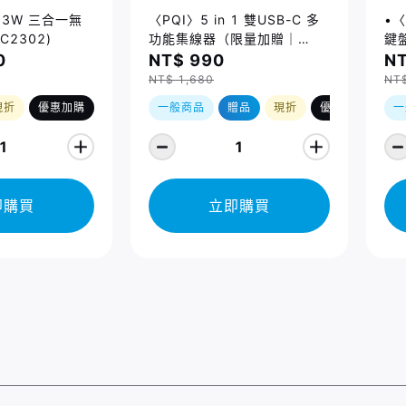
 23W 三合一無
〈PQI〉5 in 1 雙USB-C 多
•〈
C2302)
功能集線器（限量加贈｜
鍵盤
U988 class 10 Micro SD
14
0
NT$ 990
NT
記憶卡 64GB，附 SD 轉卡）
Ma
NT$ 1,680
NT
(2
現折
優惠加購
一般商品
贈品
現折
優惠加購
一
1
1
即購買
立即購買