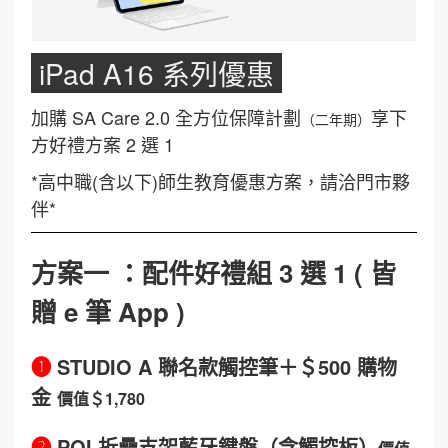
iPad A16 系列優惠
加購 SA Care 2.0 全方位保障計劃
享下
（二年期）
方好禮方案 2 選 1
*高中職(含以下)師生教育優惠方案，請洽門市夥
伴*
方案一 ：配件好禮組 3 選 1 ( 皆
贈 e 筆 App )
❶
STUDIO A 聯名款觸控筆＋＄500 購物
金
價值＄1,780
❷
PQI 折疊支架藍牙鍵盤（含觸控板）