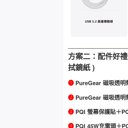
方案二：配件好禮組 
拭鏡紙
)
❶
PureGear
磁吸
透明
❷
PureGear
磁吸
透明
❸
PQI 螢幕保護貼＋P
❹
PQI 45W充電頭＋P