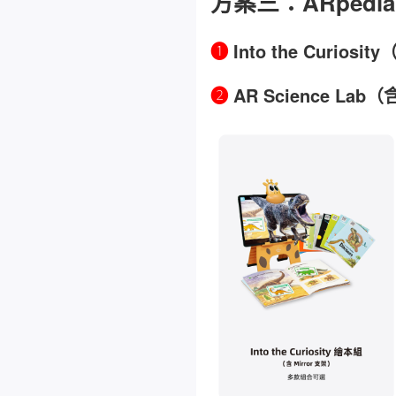
方案三：
ARped
❶
Into the Curiosit
❷
AR Science Lab（