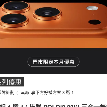
ro系列優惠
位保障計劃
享下方好禮方案 3 選 1
（二年期）
4 選 1 ( 皆贈
PQI Qi2 23W 三合