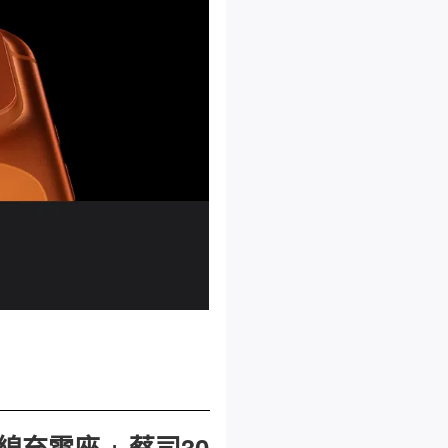
一無線充電座
+
蔡司30