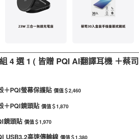
4 選 1 ( 皆贈
PQI AI翻譯耳機 ＋
蔡司
殼＋PQI螢幕保護貼
價值＄2,460
殼＋PQI鏡頭貼
價值＄1,870
QI鏡頭貼
價值＄1,970
QI USB3.2高速傳輸線
價值＄1,380