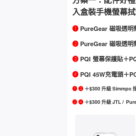
入盒裝手機螢幕拭
❶
PureGear
磁吸
透明
❷
PureGear
磁吸
透明
❸
PQI 螢幕保護貼＋P
❹
PQI 45W充電頭＋P
❶ ❸
＋$300 升級 Simmp
❷ ❹
＋$300 升級 JTL / P