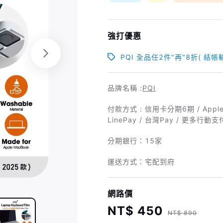
強打優惠
PQI 全品任2件"再"8折( 結帳輸入
品牌名稱 :
PQI
付款方式 : 信用卡分期6期 / Appl
LinePay / 台灣Pay / 更多行動支
分期銀行：
15家
運送方式：宅配到府
網路價
NT$ 450
NT$ 890