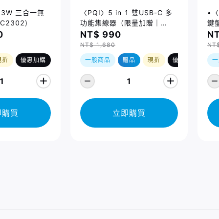
 23W 三合一無
〈PQI〉5 in 1 雙USB-C 多
•〈
C2302)
功能集線器（限量加贈｜
鍵盤
U988 class 10 Micro SD
14
0
NT$ 990
NT
記憶卡 64GB，附 SD 轉卡）
Ma
NT$ 1,680
NT
(2
現折
優惠加購
一般商品
贈品
現折
優惠加購
一
1
1
即購買
立即購買