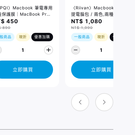
PQI〉Macbook 筆電專用
〈Riivan〉Macbook 防震手
保護膜｜MacBook Pro
提電腦包 / 兩色,兩種規格
/16吋 (2021-2026)、
$ 450
NT$ 1,080
cBook Air 13/15吋
$ 890
NT$ 1,990
026) 適用
般商品
現折
優惠加購
一般商品
現折
優惠加購
1
1
立即購買
立即購買