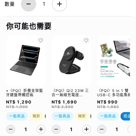
數量
1
你可能也需要
•〈PQI〉折疊支架藍
〈PQI〉Qi2 23W 三
〈PQI〉5 in 1 雙
牙鍵盤帶觸控板
合一無線充電座
USB-C 多功能集線器
(WCC2302)
（限量加贈｜U988
NT$ 1,290
NT$ 1,690
NT$ 990
class 10 Micro SD
NT$ 1,990
NT$ 2,590
NT$ 1,680
記憶卡 64GB，附 S
轉卡）
一般商品
現折
優惠加購
一般商品
現折
優惠加購
一般商品
贈品
1
1
1