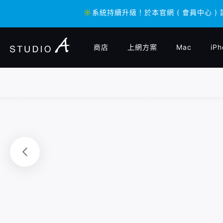
✳️系統持續升級！於本官網 ( 會員中心 )
✳️系統持續升級！於本官網 ( 會員中心 )
商店
上網方案
Mac
iPh