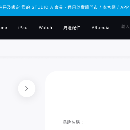
 註冊及綁定 您的 STUDIO A 會員，通用於實體門市 / 本官網 /
 註冊及綁定 您的 STUDIO A 會員，通用於實體門市 / 本官網 /
one
iPad
Watch
周邊配件
ARpedia
品牌名稱 :