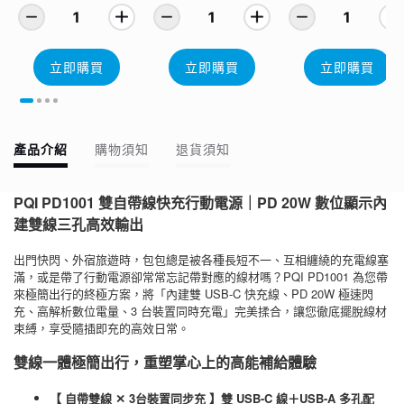
1
1
1
立即購買
立即購買
立即購買
產品介紹
購物須知
退貨須知
PQI PD1001 雙自帶線快充行動電源｜PD 20W 數位顯示內
建雙線三孔高效輸出
出門快閃、外宿旅遊時，包包總是被各種長短不一、互相纏繞的充電線塞
滿，或是帶了行動電源卻常常忘記帶對應的線材嗎？PQI PD1001 為您帶
來極簡出行的終極方案，將「內建雙 USB-C 快充線、PD 20W 極速閃
充、高解析數位電量、3 台裝置同時充電」完美揉合，讓您徹底擺脫線材
束縛，享受隨插即充的高效日常。
雙線一體極簡出行，重塑掌心上的高能補給體驗
【 自帶雙線 ✕ 3台裝置同步充 】雙 USB-C 線＋USB-A 多孔配