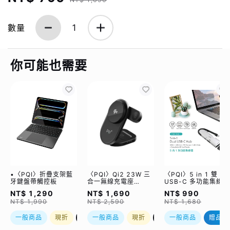
數量
1
你可能也需要
•〈PQI〉折疊支架藍
〈PQI〉Qi2 23W 三
〈PQI〉5 in 1 雙
牙鍵盤帶觸控板
合一無線充電座
USB-C 多功能集線器
(WCC2302)
（限量加贈｜U988
NT$ 1,290
NT$ 1,690
NT$ 990
class 10 Micro SD
NT$ 1,990
NT$ 2,590
NT$ 1,680
記憶卡 64GB，附 S
轉卡）
一般商品
現折
優惠加購
一般商品
現折
優惠加購
一般商品
贈品