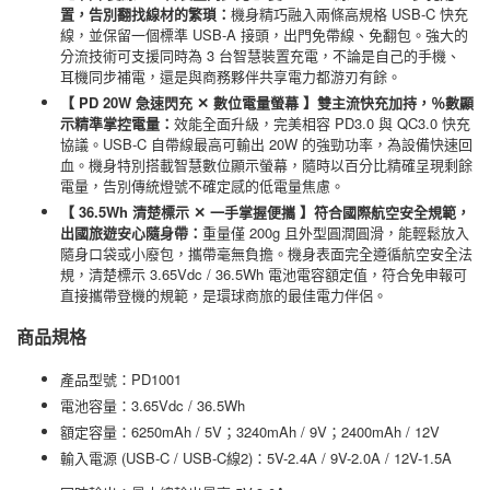
置，告別翻找線材的繁瑣：
機身精巧融入兩條高規格 USB-C 快充
線，並保留一個標準 USB-A 接頭，出門免帶線、免翻包。強大的
分流技術可支援同時為 3 台智慧裝置充電，不論是自己的手機、
耳機同步補電，還是與商務夥伴共享電力都游刃有餘。
【 PD 20W 急速閃充 ✕ 數位電量螢幕 】雙主流快充加持，％數顯
示精準掌控電量：
效能全面升級，完美相容 PD3.0 與 QC3.0 快充
協議。USB-C 自帶線最高可輸出 20W 的強勁功率，為設備快速回
血。機身特別搭載智慧數位顯示螢幕，隨時以百分比精確呈現剩餘
電量，告別傳統燈號不確定感的低電量焦慮。
【 36.5Wh 清楚標示 ✕ 一手掌握便攜 】符合國際航空安全規範，
出國旅遊安心隨身帶：
重量僅 200g 且外型圓潤圓滑，能輕鬆放入
隨身口袋或小廢包，攜帶毫無負擔。機身表面完全遵循航空安全法
規，清楚標示 3.65Vdc / 36.5Wh 電池電容額定值，符合免申報可
直接攜帶登機的規範，是環球商旅的最佳電力伴侶。
商品規格
產品型號：PD1001
電池容量：3.65Vdc / 36.5Wh
額定容量：6250mAh / 5V；3240mAh / 9V；2400mAh / 12V
輸入電源 (USB-C / USB-C線2)：5V-2.4A / 9V-2.0A / 12V-1.5A