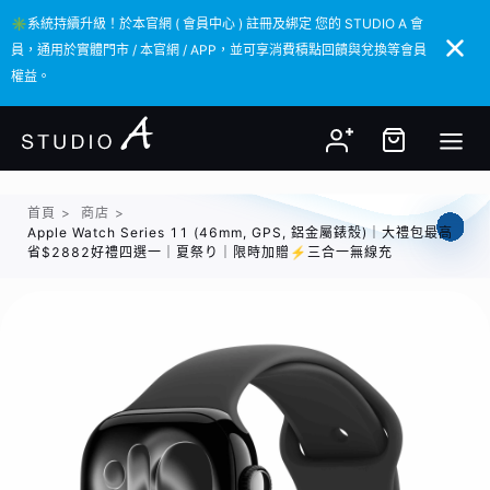
✳️系統持續升級！於本官網 ( 會員中心 ) 註冊及綁定 您的 STUDIO A 會
✳️系統持續升級！於本官網 ( 會員中心 ) 註冊及綁定 您的 STUDIO A 會
員，通用於實體門市 / 本官網 / APP，並可享消費積點回饋與兌換等會員
員，通用於實體門市 / 本官網 / APP，並可享消費積點回饋與兌換等會員
權益。
權益。
首頁
>
商店
>
Apple Watch Series 11 (46mm, GPS, 鋁金屬錶殼)｜大禮包最高
省$2882好禮四選一｜夏祭り｜限時加贈⚡️三合一無線充