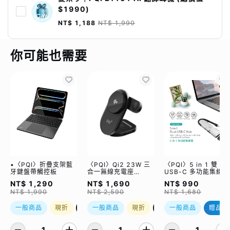
$1990)
NT$ 1,188
NT$ 1,990
你可能也需要
•〈PQI〉折疊支架藍
〈PQI〉Qi2 23W 三
〈PQI〉5 in 1 雙
牙鍵盤帶觸控板
合一無線充電座
USB-C 多功能集線器
(WCC2302)
（限量加贈｜U988
NT$ 1,290
NT$ 1,690
NT$ 990
class 10 Micro SD
NT$ 1,990
NT$ 2,590
NT$ 1,680
記憶卡 64GB，附 S
轉卡）
一般商品
現折
優惠加購
一般商品
現折
優惠加購
一般商品
贈品
1
1
1