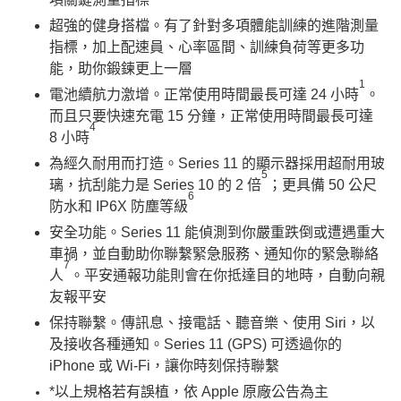
超強的健身搭檔。有了針對多項體能訓練的進階測量
指標，加上配速員、心率區間、訓練負荷等更多功
能，助你鍛鍊更上一層
1
電池續航力激增。正常使用時間最長可達 24 小時
。
而且只要快速充電 15 分鐘，正常使用時間最長可達
4
8 小時
為經久耐用而打造。Series 11 的顯示器採用超耐用玻
5
璃，抗刮能力是 Series 10 的 2 倍
；更具備 50 公尺
6
防水和 IP6X 防塵等級
安全功能。Series 11 能偵測到你嚴重跌倒或遭遇重大
車禍，並自動助你聯繫緊急服務、通知你的緊急聯絡
7
人
。平安通報功能則會在你抵達目的地時，自動向親
友報平安
保持聯繫。傳訊息、接電話、聽音樂、使用 Siri，以
及接收各種通知。Series 11 (GPS) 可透過你的
iPhone 或 Wi-Fi，讓你時刻保持聯繫
*以上規格若有誤植，依 Apple 原廠公告為主