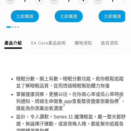
立即購買
立即購買
立即購買
產品介紹
SA Care產品說明
購物須知
退貨須知
睡眠分數，腕上有數。睡眠分數功能，助你輕鬆追蹤
並了解睡眠品質，從而透過睡眠幫助體力恢復
掌握健康洞察，更勝以往。在你高心率或低心率時收
2
到通知、透過生命徵象 app查看整夜健康測量指標
，
3
還能為你測量血氧濃度
設計，令人讚歎。Series 11 纖薄輕盈，戴一整天都舒
適，無論揮汗運動，或是夜晚入睡，都能幫你追蹤各
項關鍵測量指標