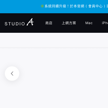
✳️系統持續升級！於本官網 ( 會員中心 )
✳️系統持續升級！於本官網 ( 會員中心 )
商店
上網方案
Mac
iPh