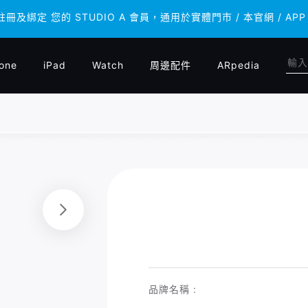
 註冊及綁定 您的 STUDIO A 會員，通用於實體門市 / 本官網 /
 註冊及綁定 您的 STUDIO A 會員，通用於實體門市 / 本官網 /
one
iPad
Watch
周邊配件
ARpedia
品牌名稱 :