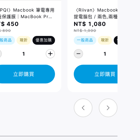
PQI〉Macbook 筆電專用
〈Riivan〉Macbook 防震手
保護膜｜MacBook Pro
提電腦包 / 兩色,兩種規格
/16吋 (2021-2026)、
$ 450
NT$ 1,080
cBook Air 13/15吋
$ 890
NT$ 1,990
026) 適用
般商品
現折
優惠加購
一般商品
現折
優惠加購
1
1
立即購買
立即購買