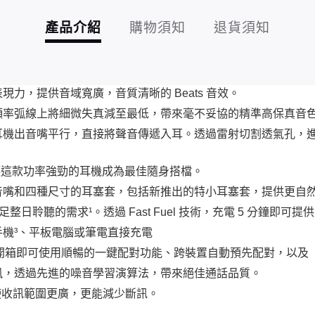
產品介紹
購物須知
退貨須知
力，提供音域寬廣，音質清晰的 Beats 音效。
頻率弧線上將細微失真減至最低，帶來毫不妥協的精準高保真音
耳機出音嘴平行，直接將聲音傳遞入耳。透過雷射切割透氣孔，
，讓這款功率強勁的耳機成為最佳隨身搭檔。
音嘴和四種尺寸的耳塞套，包括新推出的特小耳塞套，提供更自
整日聆聽的需求¹。透過 Fast Fuel 技術，充電 5 分鐘即可提
機³、平板電腦或筆電直接充電
裝置皆相容，開箱即可使用順暢的一鍵配對功能、跨裝置自動預先配對，
風，透過先進的噪音學習演算法，帶來絕佳通話品質。
 技術使收訊範圍更廣，更能減少斷訊。