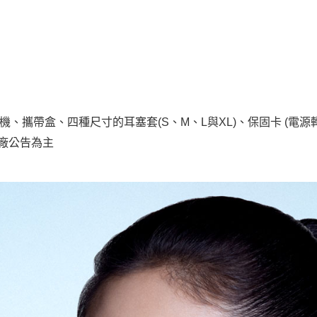
ds 耳機、攜帶盒、四種尺寸的耳塞套(S、M、L與XL)、保固卡 (電源
原廠公告為主