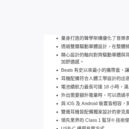
量身打造的聲學架構優化了音樂表現
透過雙層驅動單體設計，在整體
精心設計的軸向對齊驅動單體與
加舒適感。
Beats 有史以來最小的攜帶盒
耳機配備符合人體工學設計的出
電池續航力最長可達 18 小時，滿足
外出需要額外電量時，可以透過手
與 iOS 及 Android 
雙邊耳機皆配備獨家設計的麥克
領先業界的 Class 1 藍牙®
USB-C 通用充電方式