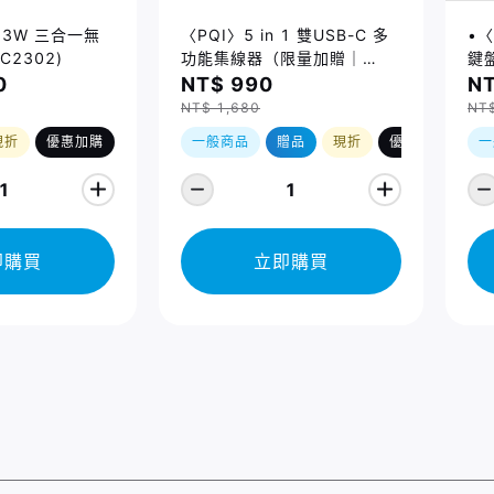
 23W 三合一無
〈PQI〉5 in 1 雙USB-C 多
•〈
C2302)
功能集線器（限量加贈｜
鍵盤
U988 class 10 Micro SD
14
0
NT$ 990
NT
記憶卡 64GB，附 SD 轉卡）
Ma
NT$ 1,680
NT
(2
現折
優惠加購
一般商品
贈品
現折
優惠加購
一
1
1
即購買
立即購買