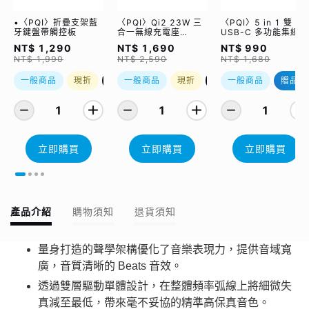
•〈PQI〉折疊支架藍
〈PQI〉Qi2 23W 三
〈PQI〉5 in 1 雙
牙鍵盤帶觸控板
合一無線充電座
USB-C 多功能集線器
(WCC2302)
（限量加贈｜U988
NT$ 1,290
NT$ 1,690
NT$ 990
class 10 Micro SD
NT$ 1,990
NT$ 2,590
NT$ 1,680
記憶卡 64GB，附 S
轉卡）
一般商品
現折
優惠加購
一般商品
現折
優惠加購
一般商品
贈品
1
1
1
立即購買
立即購買
立即購買
產品介紹
購物須知
退貨須知
量身打造的聲學架構優化了音樂表現力，提供音域寬
廣，音質清晰的 Beats 音效。
透過雙層驅動單體設計，在整體頻率弧線上將細微失
真減至最低，帶來毫不妥協的精準高保真音色。