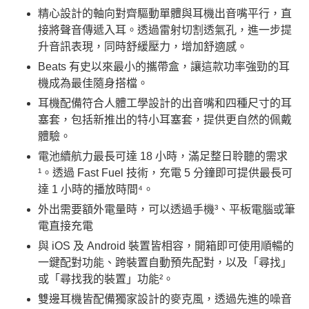
精心設計的軸向對齊驅動單體與耳機出音嘴平行，直
接將聲音傳遞入耳。透過雷射切割透氣孔，進一步提
升音訊表現，同時舒緩壓力，增加舒適感。
Beats 有史以來最小的攜帶盒，讓這款功率強勁的耳
機成為最佳隨身搭檔。
耳機配備符合人體工學設計的出音嘴和四種尺寸的耳
塞套，包括新推出的特小耳塞套，提供更自然的佩戴
體驗。
電池續航力最長可達 18 小時，滿足整日聆聽的需求
¹。透過 Fast Fuel 技術，充電 5 分鐘即可提供最長可
達 1 小時的播放時間⁴。
外出需要額外電量時，可以透過手機³、平板電腦或筆
電直接充電
與 iOS 及 Android 裝置皆相容，開箱即可使用順暢的
一鍵配對功能、跨裝置自動預先配對，以及「尋找」
或「尋找我的裝置」功能²。
雙邊耳機皆配備獨家設計的麥克風，透過先進的噪音