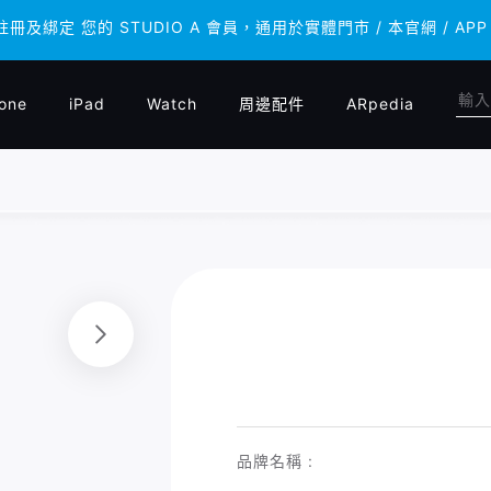
 註冊及綁定 您的 STUDIO A 會員，通用於實體門市 / 本官網 /
 註冊及綁定 您的 STUDIO A 會員，通用於實體門市 / 本官網 /
one
iPad
Watch
周邊配件
ARpedia
品牌名稱 :