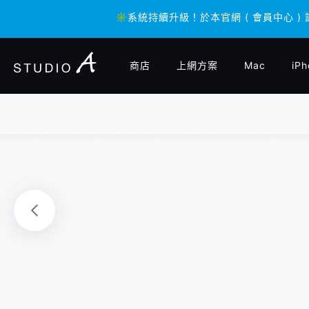
✳️系統持續升級！於本官網 ( 會員中心 )
✳️系統持續升級！於本官網 ( 會員中心 )
商店
上網方案
Mac
iPh