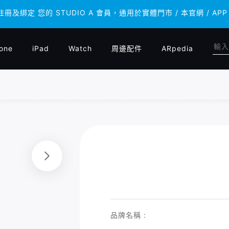
 註冊及綁定 您的 STUDIO A 會員，通用於實體門市 / 本官網 /
 註冊及綁定 您的 STUDIO A 會員，通用於實體門市 / 本官網 /
one
iPad
Watch
周邊配件
ARpedia
品牌名稱 :