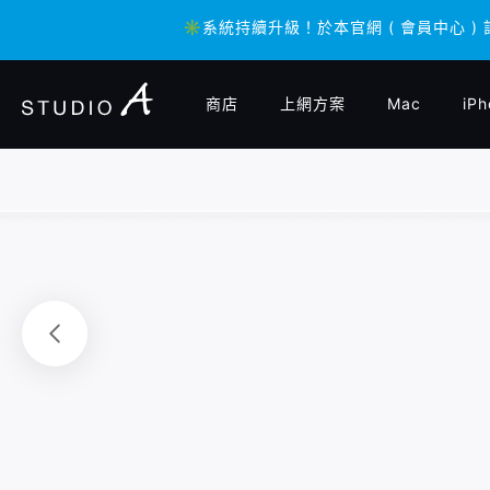
✳️系統持續升級！於本官網 ( 會員中心 )
✳️系統持續升級！於本官網 ( 會員中心 )
商店
上網方案
Mac
iPh