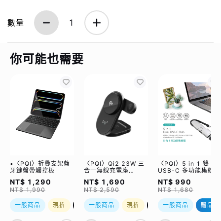
數量
1
你可能也需要
•〈PQI〉折疊支架藍
〈PQI〉Qi2 23W 三
〈PQI〉5 in 1 雙
牙鍵盤帶觸控板
合一無線充電座
USB-C 多功能集線器
(WCC2302)
（限量加贈｜U988
NT$ 1,290
NT$ 1,690
NT$ 990
class 10 Micro SD
NT$ 1,990
NT$ 2,590
NT$ 1,680
記憶卡 64GB，附 S
轉卡）
一般商品
現折
優惠加購
一般商品
現折
優惠加購
一般商品
贈品