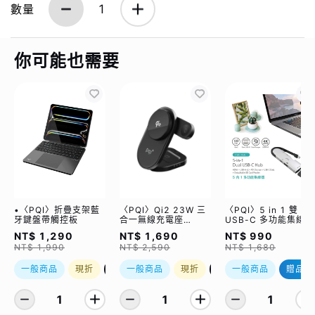
數量
1
你可能也需要
•〈PQI〉折疊支架藍
〈PQI〉Qi2 23W 三
〈PQI〉5 in 1 雙
牙鍵盤帶觸控板
合一無線充電座
USB-C 多功能集線器
(WCC2302)
（限量加贈｜U988
NT$ 1,290
NT$ 1,690
NT$ 990
class 10 Micro SD
NT$ 1,990
NT$ 2,590
NT$ 1,680
記憶卡 64GB，附 S
轉卡）
一般商品
現折
優惠加購
一般商品
現折
優惠加購
一般商品
贈品
1
1
1