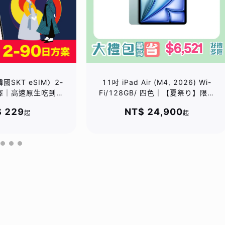
韓國SKT eSIM〉2-
11吋 iPad Air (M4, 2026) Wi-
擇｜高速原生吃到飽
Fi/128GB/ 四色｜【夏祭り】限量
｜兼容 ChatGPT
加碼贈 *PQI USB4 CtoC 5A大電
 229
NT$ 24,900
起
起
(採完整 24 小時制)
流快充線｜直贈總價值$2880好禮
五選一