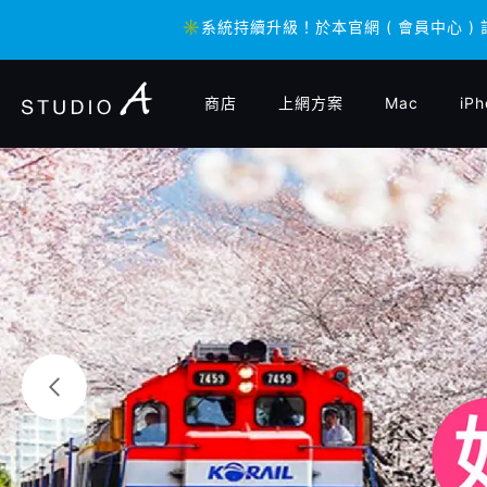
✳️系統持續升級！於本官網 ( 會員中心 )
✳️系統持續升級！於本官網 ( 會員中心 )
商店
上網方案
Mac
iPh