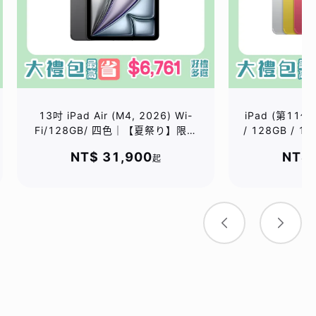
13吋 iPad Air (M4, 2026) Wi-
iPad (第11代,A
Fi/128GB/ 四色｜【夏祭り】限量
/ 128GB / 
加碼贈 *PQI USB4 CtoC 5A大電
價值$1
NT$ 31,900
NT$ 
起
流快充線｜直贈總價值$2880好禮
五選一