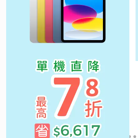
直降｜iPhone 17 Pro (6.3
吋/256GB) / 三色 (售價已折)｜大
禮包最高省$3099好禮五選一｜現
NT$ 38,703
貨或預購，實際依原廠到貨時間為準
NT$ 39,900
一般商品
現折