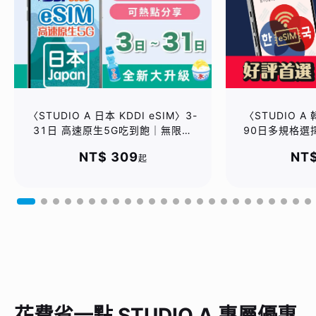
〈STUDIO A 日本 KDDI eSIM〉3-
〈STUDIO A 
31日 高速原生5G吃到飽｜無限流
90日多規格選
量不降速｜可熱點分享｜兼容
｜無限流量不降速
NT$ 309
NT$
起
ChatGPT / Gemini｜🏝️夏祭り｜輸
/ Gemini 
入優惠碼 ➽ ❶ 任2張再8折
(2026SSx20off) ❷ 大團加碼：任
6張再7折 (2026SSx30off ，限量
200組 )
花費省一點 STUDIO A 專屬優惠