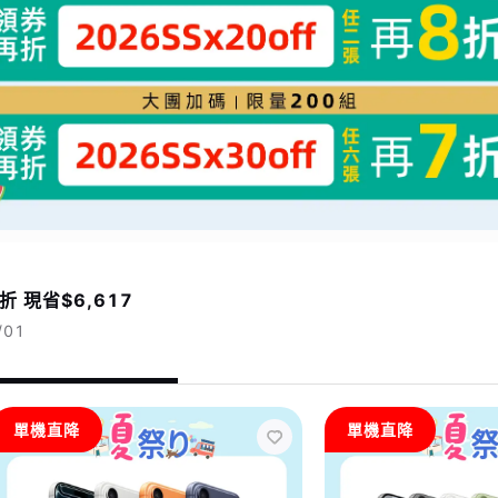
降再享好康大禮包
 現省$6,617
/01
單機直降
單機直降