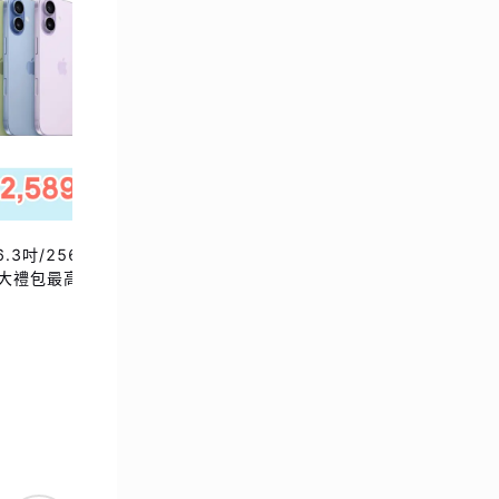
6.3吋/256GB)
直降｜iPhone 17 Pro (6.3
)｜大禮包最高省
吋/512GB) / 三色 (售價已折)｜大
｜現貨或預購，
禮包最高省$3099好禮五選一｜現
NT$ 45,493
為準
貨或預購，實際依原廠到貨時間為準
NT$ 46,900
一般商品
現折