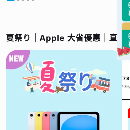
夏祭り｜Apple 大省優惠｜直
夏祭り｜Apple 單機現省｜最高78折
2025/06/17~2026/09
單機直降